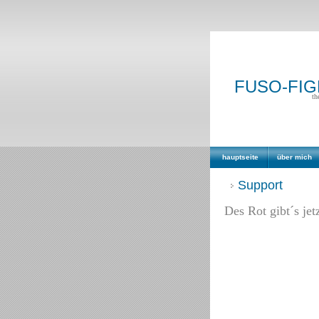
FUSO-FI
th
hauptseite
über mich
Support
Des Rot gibt´s jet