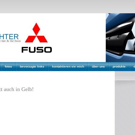
GHTER
e fast & the fusos
fotos
bevorzugte links
kontaktieren sie mich
über uns
produkte
zt auch in Gelb!